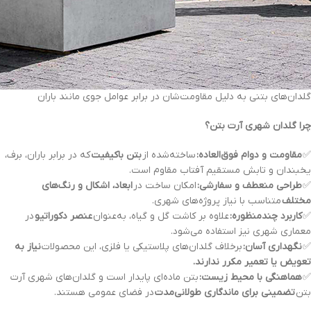
گلدان‌های بتنی به دلیل مقاومت‌شان در برابر عوامل جوی مانند باران
چرا گلدان شهری آرت بتن؟
✅
مقاومت و دوام فوق‌العاده:
ساخته‌شده از
بتن باکیفیت
که در برابر باران، برف،
یخبندان و تابش مستقیم آفتاب مقاوم است.
✅
طراحی منعطف و سفارشی:
امکان ساخت در
ابعاد، اشکال و رنگ‌های
مختلف
متناسب با نیاز پروژه‌های شهری.
✅
کاربرد چندمنظوره:
علاوه بر کاشت گل و گیاه، به‌عنوان
عنصر دکوراتیو
در
معماری شهری نیز استفاده می‌شود.
✅
نگهداری آسان:
برخلاف گلدان‌های پلاستیکی یا فلزی، این محصولات
نیاز به
تعویض یا تعمیر مکرر ندارند.
✅
هماهنگی با محیط زیست:
بتن ماده‌ای پایدار است و گلدان‌های شهری آرت
بتن
تضمینی برای ماندگاری طولانی‌مدت
در فضای عمومی هستند.