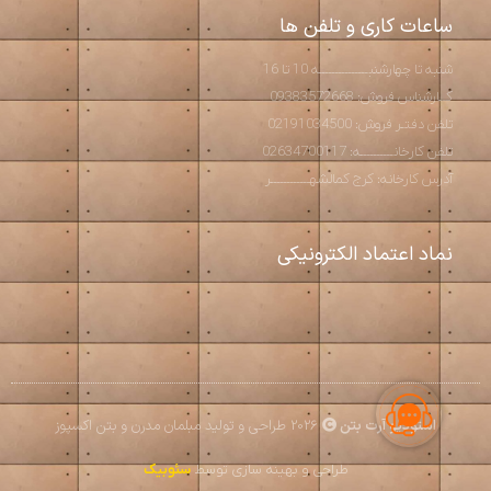
ساعات کاری و تلفن ها
شنبه تا چهارشنبـــــــــــــــه 10 تا 16
کــارشناس فروش: 09383572668
تلفن دفتـر فروش: 02191034500
تلفن کارخانــــــــــه: 02634700117
آدرس کارخانه: کرج کمالشهــــــــــــر
نماد اعتماد الکترونیکی
استودیو آرت بتن
2026 طراحی و تولید مبلمان مدرن و بتن اکسپوز
طراحی و بهینه سازی توسط
سئوبیک