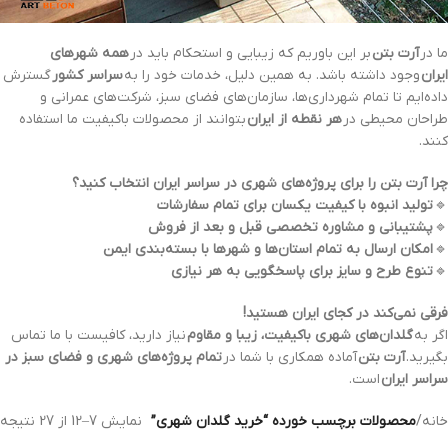
ما در
آرت بتن
بر این باوریم که زیبایی و استحکام باید در
همه شهرهای
ایران
وجود داشته باشد. به همین دلیل، خدمات خود را به
سراسر کشور
گسترش
داده‌ایم تا تمام شهرداری‌ها، سازمان‌های فضای سبز، شرکت‌های عمرانی و
طراحان محیطی در
هر نقطه از ایران
بتوانند از محصولات باکیفیت ما استفاده
کنند.
چرا آرت بتن را برای پروژه‌های شهری در سراسر ایران انتخاب کنید؟
🔹
تولید انبوه با کیفیت یکسان برای تمام سفارشات
🔹
پشتیبانی و مشاوره تخصصی قبل و بعد از فروش
🔹
امکان ارسال به تمام استان‌ها و شهرها با بسته‌بندی ایمن
🔹
تنوع طرح و سایز برای پاسخگویی به هر نیازی
فرقی نمی‌کند در کجای ایران هستید!
اگر به
گلدان‌های شهری باکیفیت، زیبا و مقاوم
نیاز دارید، کافیست با ما تماس
بگیرید.
آرت بتن
آماده همکاری با شما در
تمام پروژه‌های شهری و فضای سبز در
سراسر ایران
است.
خانه
/
محصولات برچسب خورده “خرید گلدان شهری”
نمایش 7–12 از 27 نتیجه