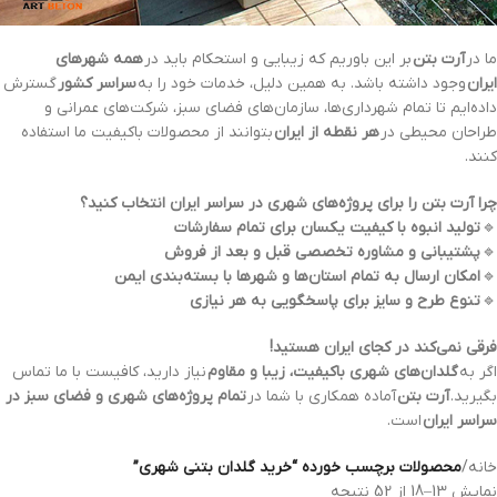
ما در
آرت بتن
بر این باوریم که زیبایی و استحکام باید در
همه شهرهای
ایران
وجود داشته باشد. به همین دلیل، خدمات خود را به
سراسر کشور
گسترش
داده‌ایم تا تمام شهرداری‌ها، سازمان‌های فضای سبز، شرکت‌های عمرانی و
طراحان محیطی در
هر نقطه از ایران
بتوانند از محصولات باکیفیت ما استفاده
کنند.
چرا آرت بتن را برای پروژه‌های شهری در سراسر ایران انتخاب کنید؟
🔹
تولید انبوه با کیفیت یکسان برای تمام سفارشات
🔹
پشتیبانی و مشاوره تخصصی قبل و بعد از فروش
🔹
امکان ارسال به تمام استان‌ها و شهرها با بسته‌بندی ایمن
🔹
تنوع طرح و سایز برای پاسخگویی به هر نیازی
فرقی نمی‌کند در کجای ایران هستید!
اگر به
گلدان‌های شهری باکیفیت، زیبا و مقاوم
نیاز دارید، کافیست با ما تماس
بگیرید.
آرت بتن
آماده همکاری با شما در
تمام پروژه‌های شهری و فضای سبز در
سراسر ایران
است.
خانه
/
محصولات برچسب خورده “خرید گلدان بتنی شهری”
نمایش 13–18 از 52 نتیجه