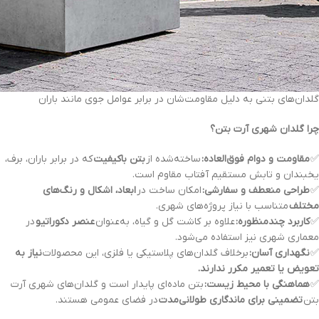
گلدان‌های بتنی به دلیل مقاومت‌شان در برابر عوامل جوی مانند باران
چرا گلدان شهری آرت بتن؟
✅
مقاومت و دوام فوق‌العاده:
ساخته‌شده از
بتن باکیفیت
که در برابر باران، برف،
یخبندان و تابش مستقیم آفتاب مقاوم است.
✅
طراحی منعطف و سفارشی:
امکان ساخت در
ابعاد، اشکال و رنگ‌های
مختلف
متناسب با نیاز پروژه‌های شهری.
✅
کاربرد چندمنظوره:
علاوه بر کاشت گل و گیاه، به‌عنوان
عنصر دکوراتیو
در
معماری شهری نیز استفاده می‌شود.
✅
نگهداری آسان:
برخلاف گلدان‌های پلاستیکی یا فلزی، این محصولات
نیاز به
تعویض یا تعمیر مکرر ندارند.
✅
هماهنگی با محیط زیست:
بتن ماده‌ای پایدار است و گلدان‌های شهری آرت
بتن
تضمینی برای ماندگاری طولانی‌مدت
در فضای عمومی هستند.