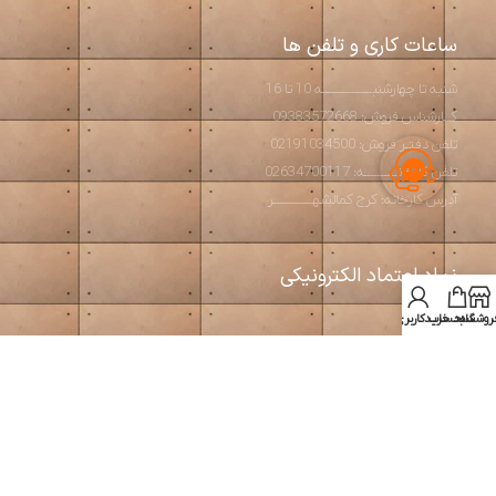
ساعات کاری و تلفن ها
شنبه تا چهارشنبـــــــــــــــه 10 تا 16
کــارشناس فروش: 09383572668
تلفن دفتـر فروش: 02191034500
تلفن کارخانــــــــــه: 02634700117
آدرس کارخانه: کرج کمالشهــــــــــــر
نماد اعتماد الکترونیکی
روشگاه
سبد خرید
حساب کاربری من
استودیو آرت بتن
2026 طراحی و تولید مبلمان مدرن و بتن اکسپوز
طراحی و بهینه سازی توسط
سئوبیک