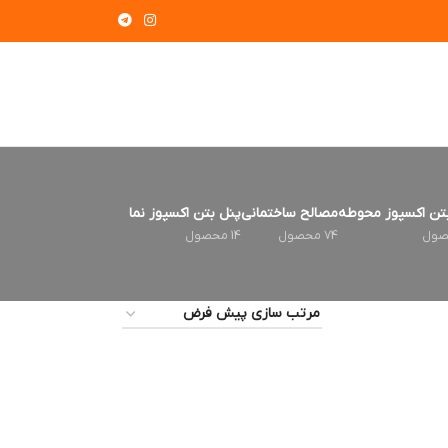
تن اکسپوز محوطه
مصالح ساختمانی
پنل بتن اکسپوز نما
74 محصول
14 محصول