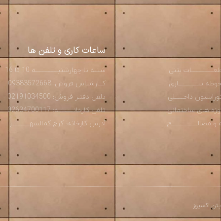
ساعات کاری و تلفن ها
ـــــــــــــات بتنی
شنبه تا چهارشنبـــــــــــــــه 10 تا 16
ه ســـــــــــــازی
کــارشناس فروش: 09383572668
راسیون داخــــــلی
تلفن دفتـر فروش: 02191034500
روژه های ساختمانی
تلفن کارخانــــــــــه: 02634700117
صالـــــــــــــــــح
آدرس کارخانه: کرج کمالشهــــــــــــر