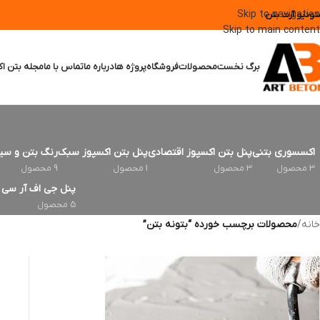
Skip to navigation
تودیو آرت بتن
Skip to main content
برگ نخست
محصولات
فروشگاه
پروژه ها
درباره ما
تماس با ما
مجله بتن اک
اکسسوری بتنی
پنل بتن اکسپوز اقتصادی
پنل بتن اکسپوز سبک
رنگ بتن و سی
3 محصول
3 محصول
1 محصول
9 محصول
پنل جی اف آر سی | FRC
5 محصول
خانه
/
محصولات برچسب خورده “بتونه بتن”