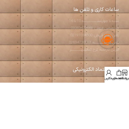
ساعات کاری و تلفن ها
شنبه تا چهارشنبـــــــــــــــه 10 تا 16
کــارشناس فروش: 09383572668
تلفن دفتـر فروش: 02191034500
تلفن کارخانــــــــــه: 02634700117
آدرس کارخانه: کرج کمالشهــــــــــــر
نماد اعتماد الکترونیکی
روشگاه
سبد خرید
حساب کاربری من
استودیو آرت بتن
2026 طراحی و تولید مبلمان مدرن و بتن اکسپوز
طراحی و بهینه سازی توسط
سئوبیک