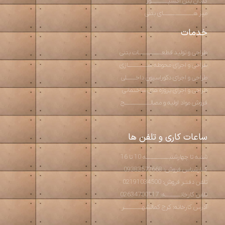
گلدان بتن اکسپـــــــــــوز
میز هــــــــــــــــــــای بتنی
خدمات
طراحی و تولید قطعـــــــــــــــات بتنی
طراحی و اجرای محوطه ســـــــــــــازی
طراحی و اجرای دکوراسیون داخــــــلی
طراحی و اجرای پروژه های ساختمانی
فروش مواد اولیه و مصالـــــــــــــــــح
ساعات کاری و تلفن ها
شنبه تا چهارشنبـــــــــــــــه 10 تا 16
کــارشناس فروش: 09383572668
تلفن دفتـر فروش: 02191034500
تلفن کارخانــــــــــه: 02634700117
آدرس کارخانه: کرج کمالشهــــــــــــر