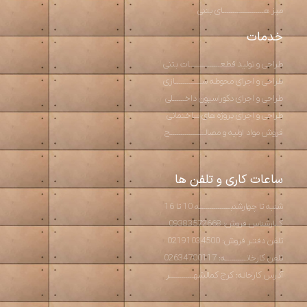
میز هــــــــــــــــــــای بتنی
خدمات
طراحی و تولید قطعـــــــــــــــات بتنی
طراحی و اجرای محوطه ســـــــــــــازی
طراحی و اجرای دکوراسیون داخــــــلی
طراحی و اجرای پروژه های ساختمانی
فروش مواد اولیه و مصالـــــــــــــــــح
ساعات کاری و تلفن ها
شنبه تا چهارشنبـــــــــــــــه 10 تا 16
کــارشناس فروش: 09383572668
تلفن دفتـر فروش: 02191034500
تلفن کارخانــــــــــه: 02634700117
آدرس کارخانه: کرج کمالشهــــــــــــر