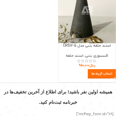
استند حلقه بتنی مدل CRS12-5
اکسسوری بتنی
,
استند حلقه
ریال
۹۵۰,۰۰۰
انتخاب گزینه ها
همیشه اولین نفر باشید! برای اطلاع از آخرین تخفیف‌ها در
خبرنامه ثبت‌نام کنید.
[mc4wp_form id="68"]