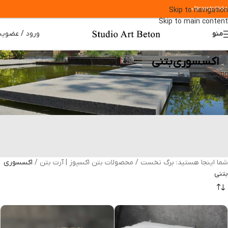
09383572668
Skip to navigation
Skip to main content
منو
ورود / عضوی
اکسسوری بتنی
دسته بندی ها
شما اینجا هستید:
برگ نخست
/
محصولات بتن اکسپوز | آرت بتن
/
اکسسوری
بتنی